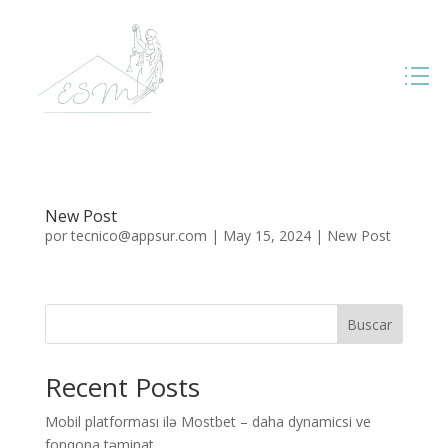
New Post
por
tecnico@appsur.com
|
May 15, 2024
|
New Post
Buscar
Recent Posts
Mobil platforması ilə Mostbet – daha dynamicsi ve
fonqona təminat