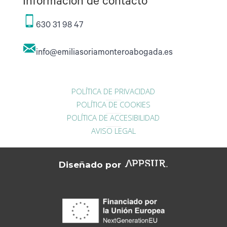
Información de contacto
630 31 98 47
info@emiliasoriamonteroabogada.es
POLÍTICA DE PRIVACIDAD
POLÍTICA DE COOKIES
POLÍTICA DE ACCESIBILIDAD
AVISO LEGAL
Diseñado por