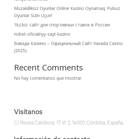
Müzəkilliksiz Oyunlar Online Kazino Oynamaq: Pulsuz
Oyunlar Sizin Üçün!
1kz.biz: сайт для спортивных ставок в России
riobet-oficialnyy-sayt-kazino
Вавада Казино – Официальный Сайт Vavada Casino
(2025)
Recent Comments
No hay comentarios que mostrar.
Visítanos
C/ Reyes Católicos, 17, 4º 2, 14001, Córdoba, España.