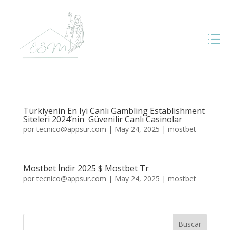
Türkiyenin En Iyi Canlı Gambling Establishment
Siteleri 2024’nin ️ Güvenilir Canlı Casinolar
por
tecnico@appsur.com
|
May 24, 2025
|
mostbet
Mostbet İndir​ 2025 $ Mostbet Tr
por
tecnico@appsur.com
|
May 24, 2025
|
mostbet
Buscar