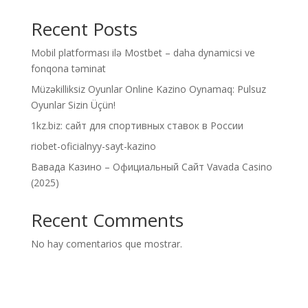
Recent Posts
Mobil platforması ilə Mostbet – daha dynamicsi ve
fonqona təminat
Müzəkilliksiz Oyunlar Online Kazino Oynamaq: Pulsuz
Oyunlar Sizin Üçün!
1kz.biz: сайт для спортивных ставок в России
riobet-oficialnyy-sayt-kazino
Вавада Казино – Официальный Сайт Vavada Casino
(2025)
Recent Comments
No hay comentarios que mostrar.