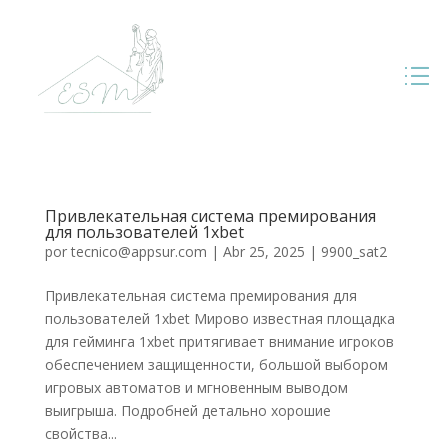
Привлекательная система премирования
для пользователей 1xbet
por
tecnico@appsur.com
|
Abr 25, 2025
|
9900_sat2
Привлекательная система премирования для
пользователей 1xbet Мирово известная площадка
для гейминга 1xbet притягивает внимание игроков
обеспечением защищенности, большой выбором
игровых автоматов и мгновенным выводом
выигрыша. Подробней детально хорошие
свойства...