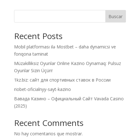
Buscar
Recent Posts
Mobil platforması ilə Mostbet – daha dynamicsi ve
fonqona təminat
Müzəkilliksiz Oyunlar Online Kazino Oynamaq: Pulsuz
Oyunlar Sizin Üçün!
1kz.biz: сайт для спортивных ставок в России
riobet-oficialnyy-sayt-kazino
Вавада Казино – Официальный Сайт Vavada Casino
(2025)
Recent Comments
No hay comentarios que mostrar.