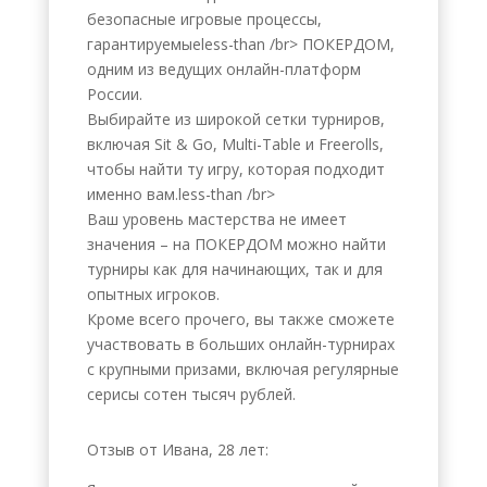
безопасные игровые процессы,
гарантируемыеless-than /br> ПОКЕРДОМ,
одним из ведущих онлайн-платформ
России.
Выбирайте из широкой сетки турниров,
включая Sit & Go, Multi-Table и Freerolls,
чтобы найти ту игру, которая подходит
именно вам.less-than /br>
Ваш уровень мастерства не имеет
значения – на ПОКЕРДОМ можно найти
турниры как для начинающих, так и для
опытных игроков.
Кроме всего прочего, вы также сможете
участвовать в больших онлайн-турнирах
с крупными призами, включая регулярные
серисы сотен тысяч рублей.
Отзыв от Ивана, 28 лет: