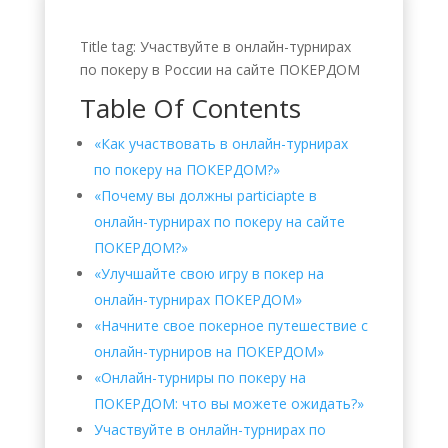
Title tag: Участвуйте в онлайн-турнирах
по покеру в России на сайте ПОКЕРДОМ
Table Of Contents
«Как участвовать в онлайн-турнирах
по покеру на ПОКЕРДОМ?»
«Почему вы должны particiapte в
онлайн-турнирах по покеру на сайте
ПОКЕРДОМ?»
«Улучшайте свою игру в покер на
онлайн-турнирах ПОКЕРДОМ»
«Начните свое покерное путешествие с
онлайн-турниров на ПОКЕРДОМ»
«Онлайн-турниры по покеру на
ПОКЕРДОМ: что вы можете ожидать?»
Участвуйте в онлайн-турнирах по