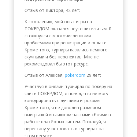
Отзыв от Виктора, 42 лет:
К сожалению, мой опыт игры на
ПОКЕРДОМ оказался неутешительным. Я
столкнулся с многочисленными
проблемами при регистрации и оплате.
Кроме того, турниры казались немного
скучными и без перспектив. Мне не
рекомендовал бы этот ресурс.
Отзыв от Алексея,
pokerdom
29 лет:
Участвуя в онлайн-турнирах по покеру на
сайте ПОКЕРДОМ, я понял, что не могу
конкурировать с лучшими игроками.
Кроме того, я не доволен размером
выигрышей и слишком частыми сбоями в
работе платёжных систем. Пожалуй, я
перестану участвовать в турнирах на
этом ресурсе.