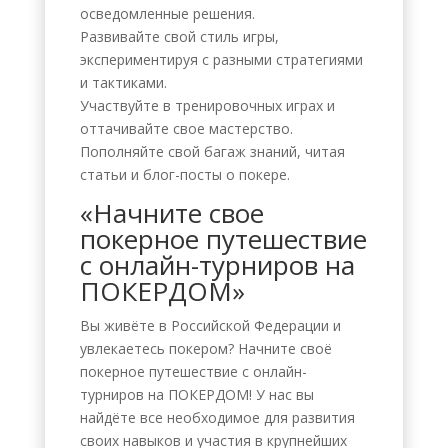
осведомленные решения.
Развивайте свой стиль игры,
экспериментируя с разными стратегиями
и тактиками.
Участвуйте в тренировочных играх и
оттачивайте свое мастерство.
Пополняйте свой багаж знаний, читая
статьи и блог-посты о покере.
«Начните свое
покерное путешествие
с онлайн-турниров на
ПОКЕРДОМ»
Вы живёте в Российской Федерации и
увлекаетесь покером? Начните своё
покерное путешествие с онлайн-
турниров на ПОКЕРДОМ! У нас вы
найдёте все необходимое для развития
своих навыков и участия в крупнейших