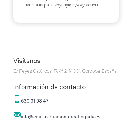
шанс выиграть крупную сумму денег!
Visítanos
C/ Reyes Católicos, 17, 4º 2, 14001, Córdoba, España.
Información de contacto
630 31 98 47
info@emiliasoriamonteroabogada.es