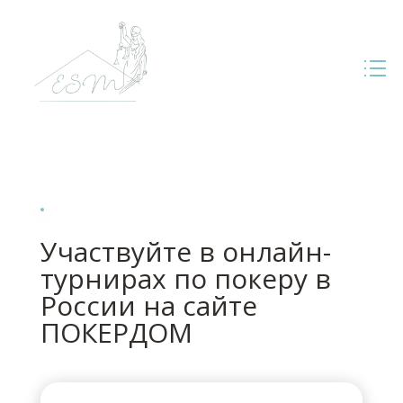
Участвуйте в онлайн-
турнирах по покеру в
России на сайте
ПОКЕРДОМ