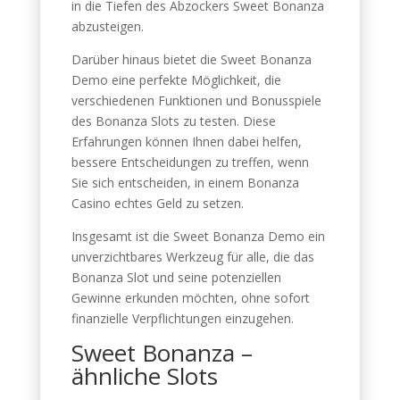
in die Tiefen des Abzockers Sweet Bonanza
abzusteigen.
Darüber hinaus bietet die Sweet Bonanza
Demo eine perfekte Möglichkeit, die
verschiedenen Funktionen und Bonusspiele
des Bonanza Slots zu testen. Diese
Erfahrungen können Ihnen dabei helfen,
bessere Entscheidungen zu treffen, wenn
Sie sich entscheiden, in einem Bonanza
Casino echtes Geld zu setzen.
Insgesamt ist die Sweet Bonanza Demo ein
unverzichtbares Werkzeug für alle, die das
Bonanza Slot und seine potenziellen
Gewinne erkunden möchten, ohne sofort
finanzielle Verpflichtungen einzugehen.
Sweet Bonanza –
ähnliche Slots