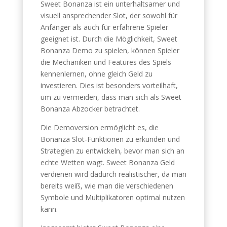
Sweet Bonanza ist ein unterhaltsamer und
visuell ansprechender Slot, der sowohl für
Anfänger als auch für erfahrene Spieler
geeignet ist. Durch die Möglichkeit, Sweet
Bonanza Demo zu spielen, können Spieler
die Mechaniken und Features des Spiels
kennenlernen, ohne gleich Geld zu
investieren. Dies ist besonders vorteilhaft,
um zu vermeiden, dass man sich als Sweet
Bonanza Abzocker betrachtet.
Die Demoversion ermöglicht es, die
Bonanza Slot-Funktionen zu erkunden und
Strategien zu entwickeln, bevor man sich an
echte Wetten wagt. Sweet Bonanza Geld
verdienen wird dadurch realistischer, da man
bereits weiß, wie man die verschiedenen
Symbole und Multiplikatoren optimal nutzen
kann.