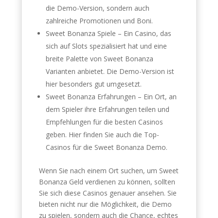
die Demo-Version, sondern auch
zahlreiche Promotionen und Boni.
Sweet Bonanza Spiele – Ein Casino, das
sich auf Slots spezialisiert hat und eine
breite Palette von Sweet Bonanza
Varianten anbietet. Die Demo-Version ist
hier besonders gut umgesetzt.
Sweet Bonanza Erfahrungen – Ein Ort, an
dem Spieler ihre Erfahrungen teilen und
Empfehlungen für die besten Casinos
geben. Hier finden Sie auch die Top-
Casinos für die Sweet Bonanza Demo.
Wenn Sie nach einem Ort suchen, um Sweet
Bonanza Geld verdienen zu können, sollten
Sie sich diese Casinos genauer ansehen. Sie
bieten nicht nur die Möglichkeit, die Demo
zu spielen, sondern auch die Chance, echtes