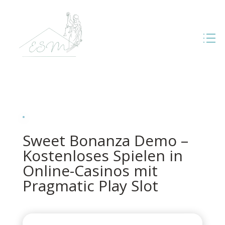
Sweet Bonanza Demo –
Kostenloses Spielen in
Online-Casinos mit
Pragmatic Play Slot