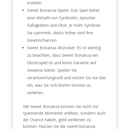
erzielen.
Sweet Bonanza Spiele: Das Spiel bietet
eine Vielzahl von Symbolen, darunter
Süßigkeiten und Obst. Je mehr Symbole
Sie sammeln, desto höher sind Ihre
Gewinnchancen.
Sweet Bonanza Abzocker: Es ist wichtig
zu beachten, dass Sweet Bonanza ein
Glücksspiel ist und keine Garantie auf
Gewinne bietet. Spielen Sie
verantwortungsvoll und setzen Sie nur das
ein, was Sie sich leisten können zu
verlieren.
Mit Sweet Bonanza können Sie nicht nur
spannende Momente erleben, sondern auch
die Chance haben, geld verdienen zu
können. Nutzen Sie die sweet bonanza