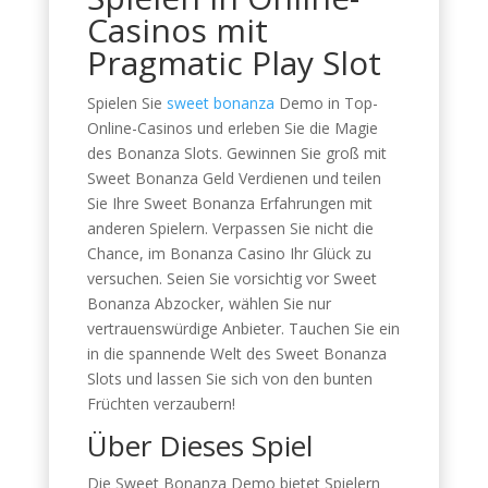
Casinos mit
Pragmatic Play Slot
Spielen Sie
sweet bonanza
Demo in Top-
Online-Casinos und erleben Sie die Magie
des Bonanza Slots. Gewinnen Sie groß mit
Sweet Bonanza Geld Verdienen und teilen
Sie Ihre Sweet Bonanza Erfahrungen mit
anderen Spielern. Verpassen Sie nicht die
Chance, im Bonanza Casino Ihr Glück zu
versuchen. Seien Sie vorsichtig vor Sweet
Bonanza Abzocker, wählen Sie nur
vertrauenswürdige Anbieter. Tauchen Sie ein
in die spannende Welt des Sweet Bonanza
Slots und lassen Sie sich von den bunten
Früchten verzaubern!
Über Dieses Spiel
Die Sweet Bonanza Demo bietet Spielern