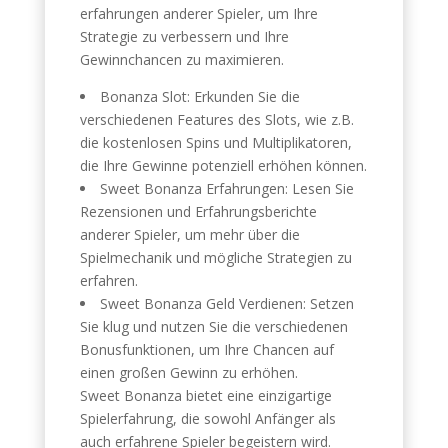
erfahrungen anderer Spieler, um Ihre
Strategie zu verbessern und Ihre
Gewinnchancen zu maximieren.
Bonanza Slot: Erkunden Sie die
verschiedenen Features des Slots, wie z.B.
die kostenlosen Spins und Multiplikatoren,
die Ihre Gewinne potenziell erhöhen können.
Sweet Bonanza Erfahrungen: Lesen Sie
Rezensionen und Erfahrungsberichte
anderer Spieler, um mehr über die
Spielmechanik und mögliche Strategien zu
erfahren.
Sweet Bonanza Geld Verdienen: Setzen
Sie klug und nutzen Sie die verschiedenen
Bonusfunktionen, um Ihre Chancen auf
einen großen Gewinn zu erhöhen.
Sweet Bonanza bietet eine einzigartige
Spielerfahrung, die sowohl Anfänger als
auch erfahrene Spieler begeistern wird.