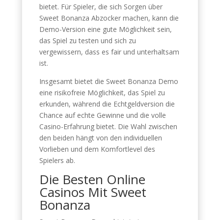
bietet. Für Spieler, die sich Sorgen über
Sweet Bonanza Abzocker machen, kann die
Demo-Version eine gute Möglichkeit sein,
das Spiel zu testen und sich zu
vergewissern, dass es fair und unterhaltsam
ist.
Insgesamt bietet die Sweet Bonanza Demo
eine risikofreie Möglichkeit, das Spiel zu
erkunden, während die Echtgeldversion die
Chance auf echte Gewinne und die volle
Casino-Erfahrung bietet. Die Wahl zwischen
den beiden hängt von den individuellen
Vorlieben und dem Komfortlevel des
Spielers ab.
Die Besten Online
Casinos Mit Sweet
Bonanza