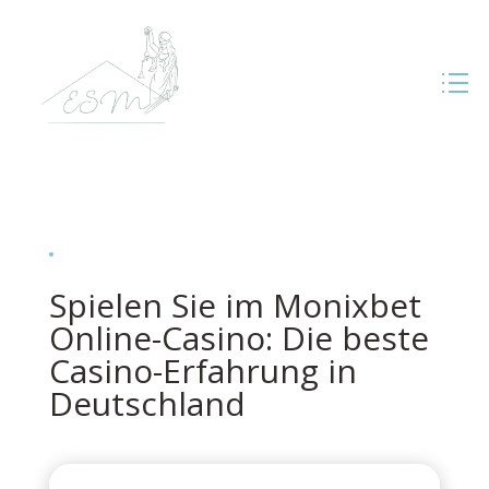
Spielen Sie im Monixbet
Online-Casino: Die beste
Casino-Erfahrung in
Deutschland