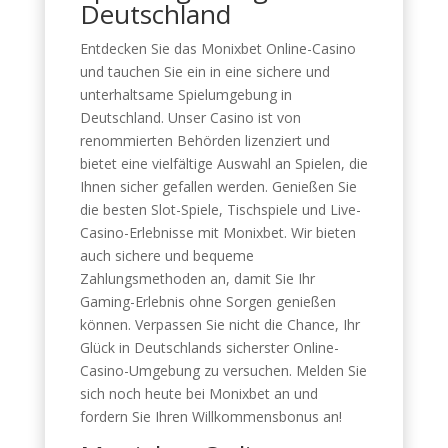
Deutschland
Entdecken Sie das Monixbet Online-Casino
und tauchen Sie ein in eine sichere und
unterhaltsame Spielumgebung in
Deutschland. Unser Casino ist von
renommierten Behörden lizenziert und
bietet eine vielfältige Auswahl an Spielen, die
Ihnen sicher gefallen werden. Genießen Sie
die besten Slot-Spiele, Tischspiele und Live-
Casino-Erlebnisse mit Monixbet. Wir bieten
auch sichere und bequeme
Zahlungsmethoden an, damit Sie Ihr
Gaming-Erlebnis ohne Sorgen genießen
können. Verpassen Sie nicht die Chance, Ihr
Glück in Deutschlands sicherster Online-
Casino-Umgebung zu versuchen. Melden Sie
sich noch heute bei Monixbet an und
fordern Sie Ihren Willkommensbonus an!