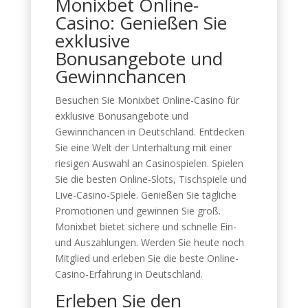
Monixbet Online-
Casino: Genießen Sie
exklusive
Bonusangebote und
Gewinnchancen
Besuchen Sie Monixbet Online-Casino für
exklusive Bonusangebote und
Gewinnchancen in Deutschland. Entdecken
Sie eine Welt der Unterhaltung mit einer
riesigen Auswahl an Casinospielen. Spielen
Sie die besten Online-Slots, Tischspiele und
Live-Casino-Spiele. Genießen Sie tägliche
Promotionen und gewinnen Sie groß.
Monixbet bietet sichere und schnelle Ein-
und Auszahlungen. Werden Sie heute noch
Mitglied und erleben Sie die beste Online-
Casino-Erfahrung in Deutschland.
Erleben Sie den