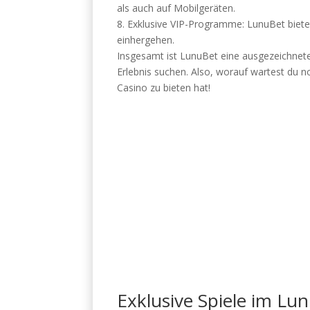
als auch auf Mobilgeräten.
8. Exklusive VIP-Programme: LunuBet biete
einhergehen.
Insgesamt ist LunuBet eine ausgezeichnete
Erlebnis suchen. Also, worauf wartest du 
Casino zu bieten hat!
Exklusive Spiele im Lun