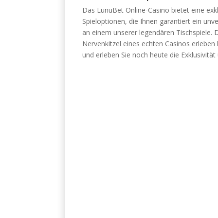
Das LunuBet Online-Casino bietet eine exklu
Spieloptionen, die Ihnen garantiert ein un
an einem unserer legendären Tischspiele. D
Nervenkitzel eines echten Casinos erleben
und erleben Sie noch heute die Exklusivitä