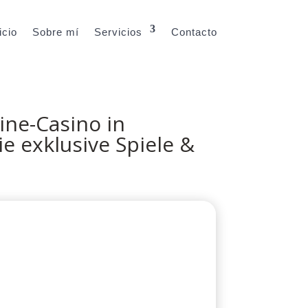
icio
Sobre mí
Servicios
Contacto
ine-Casino in
e exklusive Spiele &