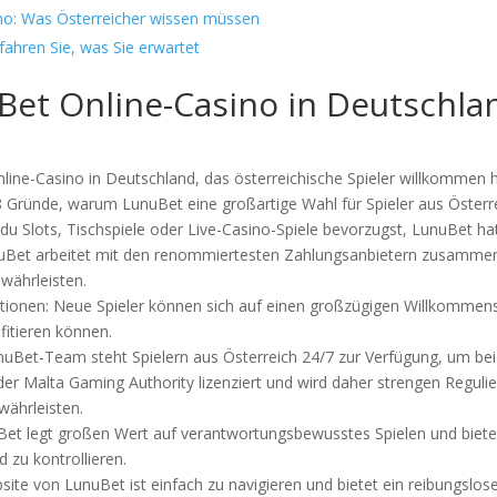
o: Was Österreicher wissen müssen
fahren Sie, was Sie erwartet
Bet Online-Casino in Deutschlan
line-Casino in Deutschland, das österreichische Spieler willkommen h
 Gründe, warum LunuBet eine großartige Wahl für Spieler aus Österrei
ob du Slots, Tischspiele oder Live-Casino-Spiele bevorzugst, LunuBet 
unuBet arbeitet mit den renommiertesten Zahlungsanbietern zusamme
ewährleisten.
ionen: Neue Spieler können sich auf einen großzügigen Willkomme
itieren können.
uBet-Team steht Spielern aus Österreich 24/7 zur Verfügung, um be
on der Malta Gaming Authority lizenziert und wird daher strengen Regu
währleisten.
Bet legt großen Wert auf verantwortungsbewusstes Spielen und biete
 zu kontrollieren.
site von LunuBet ist einfach zu navigieren und bietet ein reibungslo