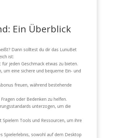
d: Ein Überblick
eißt? Dann solltest du dir das LunuBet
ch ist:
hat für jeden Geschmack etwas zu bieten.
n, um eine sichere und bequeme Ein- und
nsbonus freuen, während bestehende
i Fragen oder Bedenken zu helfen.
lierungsstandards unterzogen, um die
t Spielern Tools und Ressourcen, um ihre
ses Spielerlebnis, sowohl auf dem Desktop