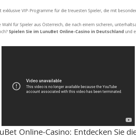
t exklusive VIP-Programme für die treuesten Spieler, die mit besonde
 Wahl für Spieler aus Österreich, die nach einem sicheren, unterhal
noch?
Spielen Sie im LunuBet Online-Casino in Deutschland
und er
uBet Online-Casino: Entdecken Sie die 