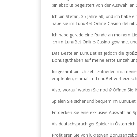
bin absolut begeistert von der Auswahl an
Ich bin Stefan, 35 Jahre alt, und ich habe
habe sie im LunuBet Online-Casino definiti
Ich habe gerade eine Runde an meinem Lieb
ich im LunuBet Online-Casino gewinne, und i
Das Beste an LunuBet ist jedoch die gro
Bonusguthaben auf meine erste Einzahlung
Insgesamt bin ich sehr zufrieden mit mein
empfehlen, einmal im LunuBet vorbeizusch
Also, worauf warten Sie noch? Öffnen Sie 
Spielen Sie sicher und bequem im LunuBet 
Entdecken Sie eine exklusive Auswahl an Spi
Als deutschsprachiger Spieler in Österreich,
Profitieren Sie von lukrativen Bonusangebot