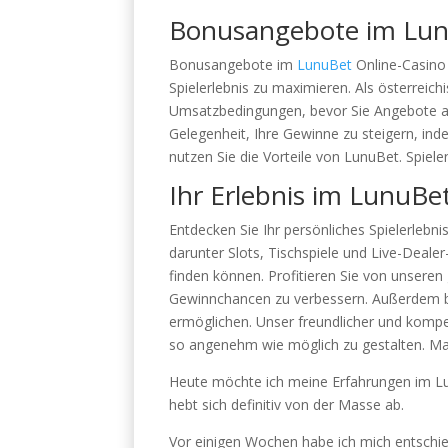
Bonusangebote im Lunu
Bonusangebote im
LunuBet
Online-Casino 
Spielerlebnis zu maximieren. Als österreic
Umsatzbedingungen, bevor Sie Angebote an
Gelegenheit, Ihre Gewinne zu steigern, in
nutzen Sie die Vorteile von LunuBet. Spiel
Ihr Erlebnis im LunuBet
Entdecken Sie Ihr persönliches Spielerlebn
darunter Slots, Tischspiele und Live-Dealer-
finden können. Profitieren Sie von unsere
Gewinnchancen zu verbessern. Außerdem bie
ermöglichen. Unser freundlicher und kompe
so angenehm wie möglich zu gestalten. Mac
Heute möchte ich meine Erfahrungen im Lunu
hebt sich definitiv von der Masse ab.
Vor einigen Wochen habe ich mich entschie