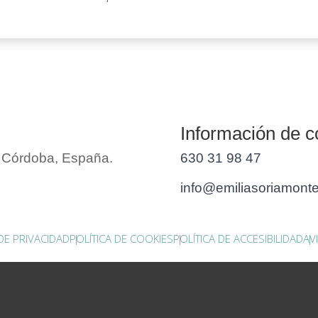
Información de c
, Córdoba, España.
630 31 98 47
info@emiliasoriamont
 DE PRIVACIDAD
POLÍTICA DE COOKIES
POLÍTICA DE ACCESIBILIDAD
AV