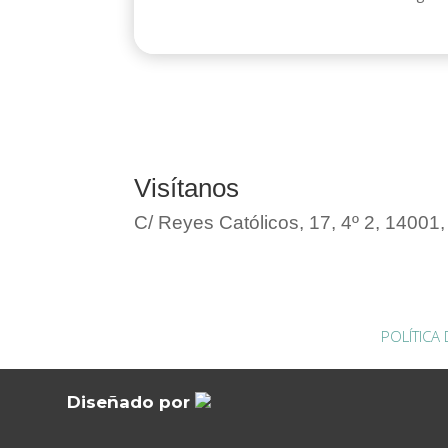
Visítanos
C/ Reyes Católicos, 17, 4º 2, 14001
POLÍTICA
Diseñado por