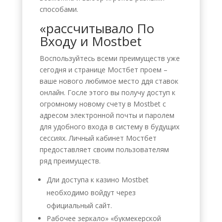
способами.
«рассчитывало По
Входу и Mostbet
Воспользуйтесь всеми преимуществ уже
сегодня и странице Мостбет проем –
ваше нового любимое место ддя ставок
онлайн. Госле этого вы получу доступ к
огромному новому счету в Mostbet с
адресом электронной почты и паролем
для удобного входа в систему в будущих
сессиях. Личный кабинет Мостбет
предоставляет своим пользователям
ряд преимуществ.
Дли доступа к казино Mostbet
необходимо войдут через
официальный сайт.
Рабочее зеркало» «букмекерской