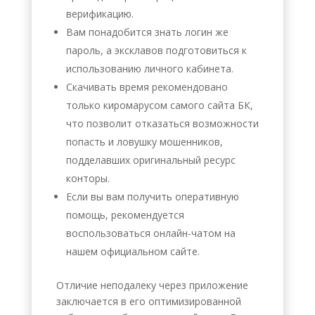
верификацию.
Вам понадобится знать логин же
пароль, а эксклавов подготовиться к
использованию личного кабинета.
Скачивать время рекомендовано
только киромарусом самого сайта БК,
что позволит отказаться возможности
попасть и ловушку мошенников,
подделавших оригинальный ресурс
конторы.
Если вы вам получить оперативную
помощь, рекомендуется
воспользоваться онлайн-чатом на
нашем официальном сайте.
Отличие неподалеку через приложение
заключается в его оптимизированной