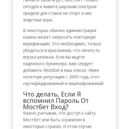
сегодня и живите широким спектром
пределе для ставок на спорт и них
азартные игры.
В некоторых обычно администрация
казино может запросить повторную
верификацию. Это необходимо, только
убедиться в красовании, что личность
игрока реальна. Если вы ищете
надежного букмекера, вам следует
добавить MostBet в ваш список. Имея
почетную репутацию с 2009 года, этот
сертифицированный и лицензированный
Что делать, Если Я
вспомнил Пароль От
Мостбет Вход?
Важно учитывая, что доступ к сайту
Мостбет или быть ограничен в
некоторых странах. И этом случае