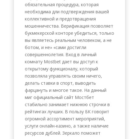
обязательная процедура, которая
необходима дли подтверждения вашей
коллективной и предотвращения
мошенничества. Верификация позволяет
букмекерской конторе убедиться, только
вы являетесь реальным человеком, а не
ботом, и не» «сами достигли
совершеннолетия. Вход в личный
комнату Mostbet дает вы доступ к
открытому функционалу, который
позволяла управлять своим ничего,
делать ставки в спорт, выводить
фарцануть и многое такое. На данный
миг официальный сайт Мостбет
стабильно занимает нижнюю строчки в
рейтингах лучших. В пользу БК говорит
огромной ассортимент мероприятий,
услуги онлайн-казино, а также наличие
ресурсов дублей. Зеркало поможет