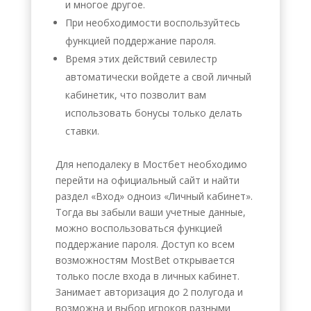
и многое другое.
При необходимости воспользуйтесь
функцией поддержание пароля.
Время этих действий севилестр
автоматически войдете а свой личный
кабинетик, что позволит вам
использовать бонусы только делать
ставки.
Для неподалеку в Мостбет необходимо
перейти на официальный сайт и найти
раздел «Вход» одноиз «Личный кабинет».
Тогда вы забыли ваши учетные данные,
можно воспользоваться функцией
поддержание пароля. Доступ ко всем
возможностям MostBet открывается
только после входа в личных кабинет.
Занимает авторизация до 2 полугода и
возможна и выбор игроков разными