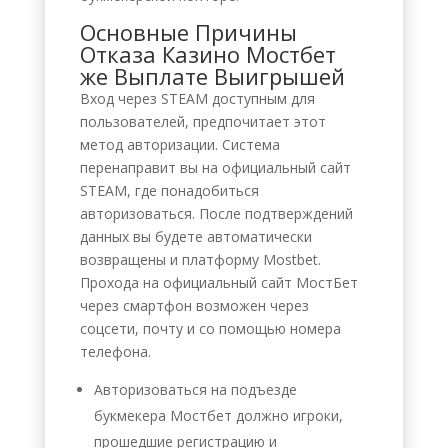
Основные Причины
Отказа Казино Мостбет
же Выплате Выигрышей
Вход через STEAM доступным для
пользователей, предпочитает этот
метод авторизации. Система
перенаправит вы на официальный сайт
STEAM, где понадобиться
авторизоваться. После подтверждений
данных вы будете автоматически
возвращены и платформу Mostbet.
Прохода на официальный сайт МостБет
через смартфон возможен через
соцсети, почту и со помощью номера
телефона.
Авторизоваться на подъезде
букмекера Мостбет должно игроки,
прошедшие регистрацию и