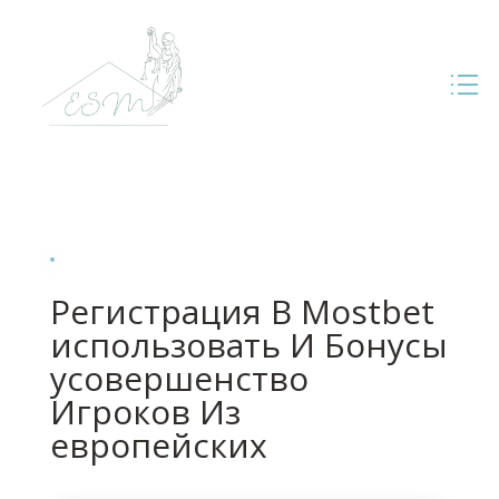
Регистрация В Mostbet
использовать И Бонусы
усовершенство
Игроков Из
европейских