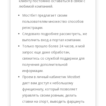
клиенту постоянно оставаться в связи с
любимой компанией.
Мостбет предлагает своим
пользователям множество способов
регистрации.
Следовало подробнее рассмотреть, же
выполнить вход а портал компании.
Только прошло более 24 часов, и мой
запрос еще даже обработан,
свяжитесь со службой поддержки для
получения дополнительной
информации.
Проем в личный кабинетик Mostbet
дает вам доступ к небольшому
функционалу, который позволяет
управлять своим ровным, делать
ставки на спорт, выводить фарцануть