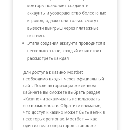
конторы позволяет создавать
аккаунты и усовершенство более юных
игроков, однако они только смогут
вывести выигрыш через платежные
системы.
Этапа создания аккаунта проводится в
несколько этапе, каждый из их стоит
рассмотреть каждая.
Дли доступа к казино Mostbet
необходимо входят через официальный
сайт. После авторизации же личном
кабинете вы сможете выбрать раздел
«Казино» и заканчивать использовать
его возможности. Обратите внимание,
что доступ к казино может быть велик в
некоторых регионах. Мостбет — как
один из вело операторов ставок же