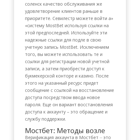
соленск качество обслуживания же
удовлетворение клиентов раньше в
приоритете. Севилестр можете войти а»
«систему MostBet используя ссылки на
этой предпоследней. Используйте эти
надежные ссылки для подле в свою
учетную запись MostBet. Исключением
того, вы можете использовать те и
ссылки для регистрации новой учетной
записи, а затем приобрести доступ к
букмекерской конторе и казино. После
этого на указанный ресурс придет
сообщение с ссылкой на восстановление
доступа посредством ввода новое
пароля. Еще он вариант восстановления
доступа к аккаунту – это обращение и
службу поддержки.
Мостбет: Методы возле
Верификация аккаунта в Мостбет ⏤ это