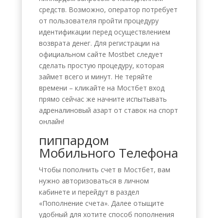
средств. Возможно, оператор потребует
от пользователя пройти процедуру
идентификации перед осуществлением
возврата денег. Для регистрации на
официальном сайте Mostbet следует
сделать простую процедуру, которая
займет всего и минут. Не теряйте
времени – кликайте на Мостбет вход
прямо сейчас же начните испытывать
адреналиновый азарт от ставок на спорт
онлайн!
пиппардом
Мобильного Телефона
Чтобы пополнить счет в Мостбет, вам
нужно авторизоваться в личном
кабинете и перейдут в раздел
«Пополнение счета». Далее отыщите
удобный для хотите способ пополнения