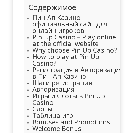
Содержимое
Пин Ап Казино –
официальный сайт для
онлайн игроков
Pin Up Casino – Play online
at the official website
Why choose Pin Up Casino?
How to play at Pin Up
Casino?
Регистрация и Авторизация
в Пин Ап Казино
Шаги регистрации
Авторизация
Игры и Слоты в Pin Up
Casino
Слоты
Таблица игр
Bonuses and Promotions
Welcome Bonus