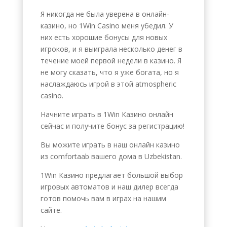
Я никогда не была уверена в онлайн-
казино, но 1Win Casino меня убедил. У
них есть хорошие бонусы для новых
игроков, и я выиграла несколько денег в
течение моей первой недели в казино. Я
не могу сказать, что я уже богата, но я
наслаждаюсь игрой в этой atmospheric
casino.
Начните играть в 1Win Казино онлайн
сейчас и получите бонус за регистрацию!
Вы можите играть в наш онлайн казино
из comfortаab вашего дома в Uzbekistan.
1Win Казино предлагает большой выбор
игровых автоматов и наш дилер всегда
готов помочь вам в играх на нашим
сайте.