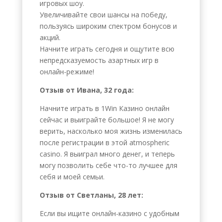
игровых шоу.
Увеличивайте свои шансы на победу,
пользуясь широким спектром бонусов и
акций.
Начните играть сегодня и ощутите всю
непредсказуемость азартных игр в
онлайн-режиме!
Отзыв от Ивана, 32 года:
Начните играть в 1Win Казино онлайн
сейчас и выиграйте большое! Я не могу
верить, насколько моя жизнь изменилась
после регистрации в этой atmospheric
casino. Я выиграл много денег, и теперь
могу позволить себе что-то лучшее для
себя и моей семьи.
Отзыв от Светланы, 28 лет:
Если вы ищите онлайн-казино с удобным