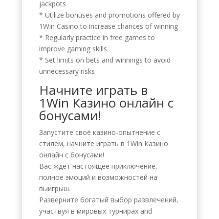
jackpots
* Utilize bonuses and promotions offered by
1Win Casino to increase chances of winning
* Regularly practice in free games to
improve gaming skills
* Set limits on bets and winnings to avoid
unnecessary risks
Начните играть в
1Win Казино онлайн с
бонусами!
Запустите своё казино-опытнение с
стилем, начните играть в 1Win Казино
онлайн с бонусами!
Вас ждет настоящее приключение,
полное эмоций и возможностей на
выигрыш.
Разверните богатый выбор развлечений,
участвуя в мировых турнирах and