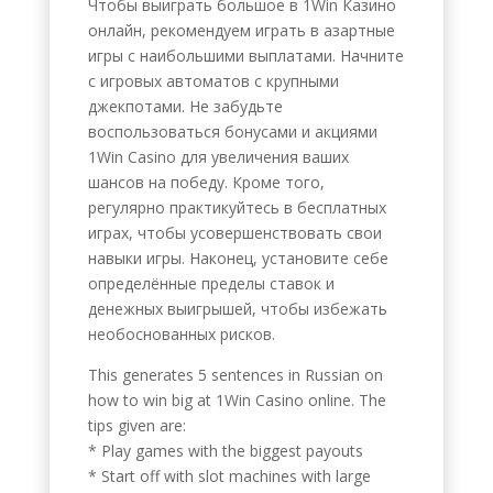
Чтобы выиграть большое в 1Win Казино
онлайн, рекомендуем играть в азартные
игры с наибольшими выплатами. Начните
с игровых автоматов с крупными
джекпотами. Не забудьте
воспользоваться бонусами и акциями
1Win Casino для увеличения ваших
шансов на победу. Кроме того,
регулярно практикуйтесь в бесплатных
играх, чтобы усовершенствовать свои
навыки игры. Наконец, установите себе
определённые пределы ставок и
денежных выигрышей, чтобы избежать
необоснованных рисков.
This generates 5 sentences in Russian on
how to win big at 1Win Casino online. The
tips given are:
* Play games with the biggest payouts
* Start off with slot machines with large