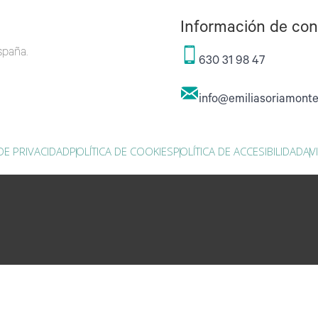
Información de con
spaña.
630 31 98 47
info@emiliasoriamont
 DE PRIVACIDAD
POLÍTICA DE COOKIES
POLÍTICA DE ACCESIBILIDAD
AV