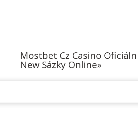
In
Mostbet Cz Casino Oficiální
New Sázky Online»