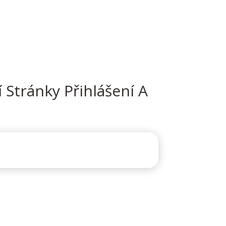
icio
Sobre mí
Servicios
Contacto
 Stránky Přihlášení A