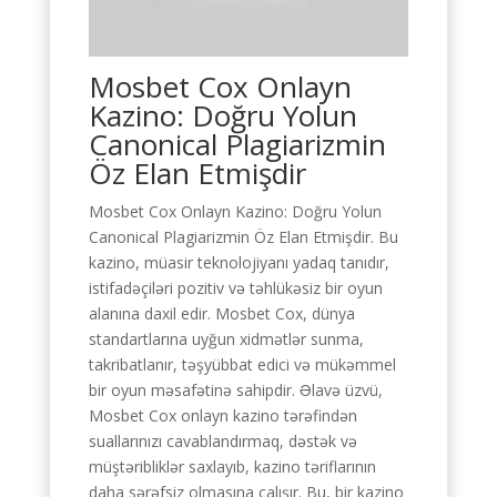
Mosbet Cox Onlayn
Kazino: Doğru Yolun
Canonical Plagiarizmin
Öz Elan Etmişdir
Mosbet Cox Onlayn Kazino: Doğru Yolun
Canonical Plagiarizmin Öz Elan Etmişdir. Bu
kazino, müasir teknolojiyanı yadaq tanıdır,
istifadəçiləri pozitiv və təhlükəsiz bir oyun
alanına daxil edir. Mosbet Cox, dünya
standartlarına uyğun xidmətlər sunma,
takribatlanır, təşyübbat edici və mükəmmel
bir oyun məsafətinə sahipdir. Əlavə üzvü,
Mosbet Cox onlayn kazino tərəfindən
suallarınızı cavablandırmaq, dəstək və
müştəribliklər saxlayıb, kazino təriflarının
daha sərəfsiz olmasına çalışır. Bu, bir kazino