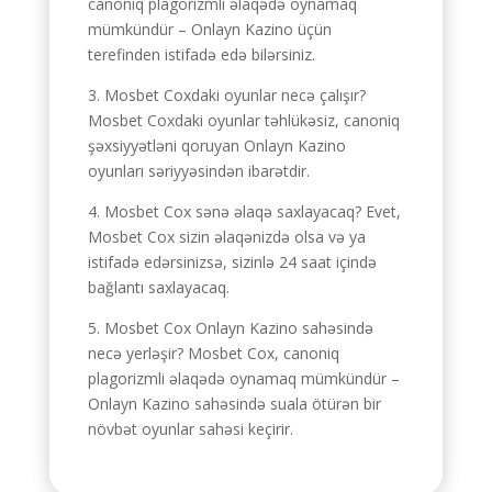
canoniq plagorizmli əlaqədə oynamaq
mümkündür – Onlayn Kazino üçün
terefinden istifadə edə bilərsiniz.
3. Mosbet Coxdaki oyunlar necə çalışır?
Mosbet Coxdaki oyunlar təhlükəsiz, canoniq
şəxsiyyətləni qoruyan Onlayn Kazino
oyunları səriyyəsindən ibarətdir.
4. Mosbet Cox sənə əlaqə saxlayacaq? Evet,
Mosbet Cox sizin əlaqənizdə olsa və ya
istifadə edərsinizsə, sizinlə 24 saat içində
bağlantı saxlayacaq.
5. Mosbet Cox Onlayn Kazino sahəsində
necə yerləşir? Mosbet Cox, canoniq
plagorizmli əlaqədə oynamaq mümkündür –
Onlayn Kazino sahəsində suala ötürən bir
növbət oyunlar sahəsi keçirir.