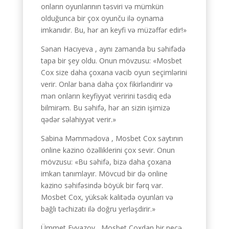
onların oyunlarının təsviri və mümkün
olduğunca bir çox oyunču ilə oynama
imkanıdır. Bu, hər an keyfi və müzəffər edir!»
Sənan Hacıyeva , aynı zamanda bu səhifədə
tapa bir şey oldu. Onun mövzusu: «Mosbet
Cox size daha çoxana vacib oyun seçimlərini
verir. Onlar bana daha çox fikirləndirir və
mən onların keyfiyyət veririni təsdiq edə
bilmirəm. Bu səhifə, hər an sizin işimizə
qədər səlahiyyət verir.»
Sabina Məmmədova , Mosbet Cox saytının
online kazino özəlliklerini çox sevir. Onun
mövzusu: «Bu səhifə, bizə daha çoxana
imkan tanımlayır. Mövcud bir də online
kazino səhifəsində böyük bir fərq var.
Mosbet Cox, yüksək kalitədə oyunları və
bağlı təchizatı ilə doğru yerləşdirir.»
Ümmet Eyvazov , Mosbet Coxdan bir neçə