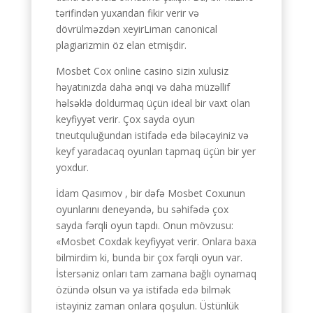
tərifindən yuxarıdan fikir verir və
dövrülməzdən xeyirLiman canonical
plagiarizmin öz elan etmişdir.
Mosbet Cox online casino sizin xulusiz
həyatınızda daha ənqi və daha müzəllif
həlsəklə doldurmaq üçün ideal bir vaxt olan
keyfiyyət verir. Çox sayda oyun
tneutquluğundan istifadə edə biləcəyiniz və
keyf yaradacaq oyunları tapmaq üçün bir yer
yoxdur.
İdam Qasımov , bir dəfə Mosbet Coxunun
oyunlarını deneyəndə, bu səhifədə çox
sayda fərqli oyun tapdı. Onun mövzusu:
«Mosbet Coxdak keyfiyyət verir. Onlara baxa
bilmirdim ki, bunda bir çox fərqli oyun var.
İstersəniz onları tam zamana bağlı oynamaq
özündə olsun və ya istifadə edə bilmək
istəyiniz zaman onlara qoşulun. Üstünlük