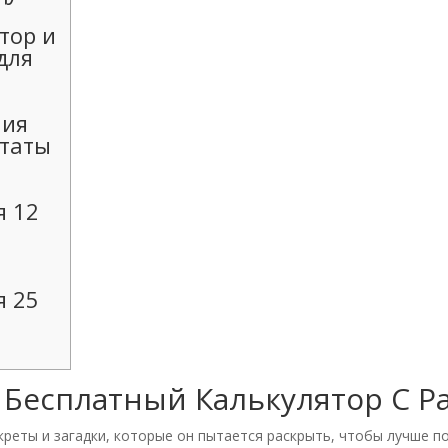
тор и
для
ния
ьтаты
е
я 12
е
я 25
 Бесплатный Калькулятор С 
креты и загадки, которые он пытается раскрыть, чтобы лучше по