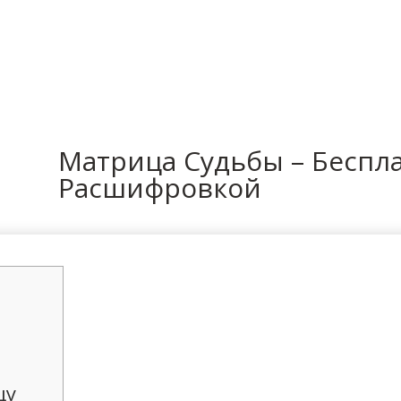
In
Матрица Судьбы – Беспл
Расшифровкой
цу