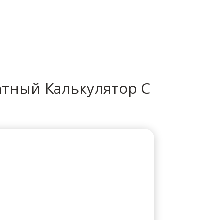
icio
Sobre mí
Servicios
Contacto
атный Калькулятор С