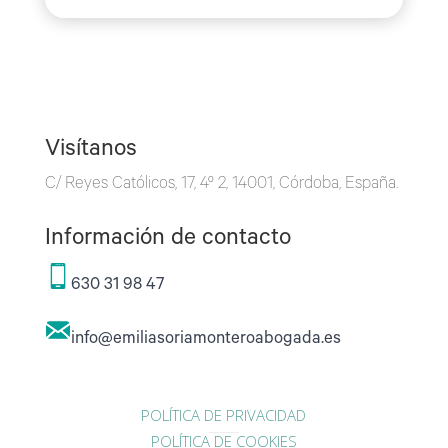
Visítanos
C/ Reyes Católicos, 17, 4º 2, 14001, Córdoba, España.
Información de contacto
630 31 98 47
info@emiliasoriamonteroabogada.es
POLÍTICA DE PRIVACIDAD
POLÍTICA DE COOKIES