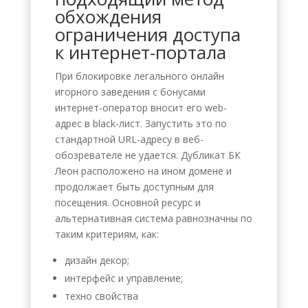
обхождения
ограничения доступа
к интернет-портала
При блокировке легального онлайн
игорного заведения с бонусами
интернет-оператор вносит его web-
адрес в black-лист. Запустить это по
стандартной URL-адресу в веб-
обозревателе не удается. Дубликат БК
Леон расположено на ином домене и
продолжает быть доступным для
посещения. Основной ресурс и
альтернативная система равнозначны по
таким критериям, как:
дизайн декор;
интерфейс и управление;
техно свойства