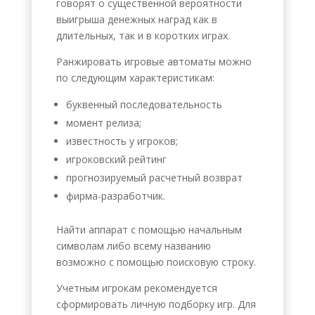
говорят о существенной вероятности
выигрыша денежных наград как в
длительных, так и в коротких играх.
Ранжировать игровые автоматы можно
по следующим характеристикам:
буквенный последовательность
момент релиза;
известность у игроков;
игроковский рейтинг
прогнозируемый расчетный возврат
фирма-разработчик.
Найти аппарат с помощью начальным
символам либо всему названию
возможно с помощью поисковую строку.
Учетным игрокам рекомендуется
сформировать личную подборку игр. Для