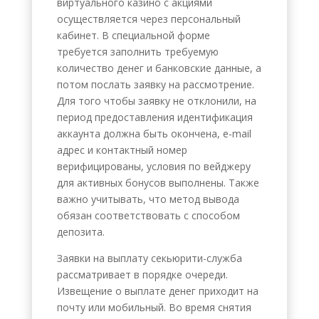
виртуального казино с акциями
осуществляется через персональный
кабинет. В специальной форме
требуется заполнить требуемую
количество денег и банковские данные, а
потом послать заявку на рассмотрение.
Для того чтобы заявку не отклонили, на
период предоставления идентификация
аккаунта должна быть окончена, e-mail
адрес и контактный номер
верифицированы, условия по вейджеру
для активных бонусов выполнены. Также
важно учитывать, что метод вывода
обязан соответствовать с способом
депозита.
Заявки на выплату секьюрити-служба
рассматривает в порядке очереди.
Извещение о выплате денег приходит на
почту или мобильный. Во время снятия