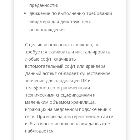
преданности;
движение по выполнению требований
вейджера для действующего
вознаграждения.
С целью использовать зеркало, не
требуется скачивать и инсталлировать
любые софт, скачивать
вспомогательный софт или драйвера.
Данный аспект обладает существенное
значение для владельцев ПК и
телефонов со ограниченными
техническими спецификациями и
маленьким объемом хранилища,
играющих на медленном подключении к
сети. При игры на альтернативном сайте
избыточного использования данных не
наблюдается.