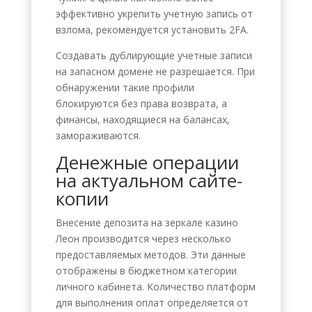
эффективно укрепить учетную запись от
взлома, рекомендуется установить 2FA.
Создавать дублирующие учетные записи
на запасном домене не разрешается. При
обнаружении такие профили
блокируются без права возврата, а
финансы, находящиеся на балансах,
замораживаются.
Денежные операции
на актуальном сайте-
копии
Внесение депозита на зеркале казино
Леон производится через несколько
предоставляемых методов. Эти данные
отображены в бюджетном категории
личного кабинета. Количество платформ
для выполнения оплат определяется от