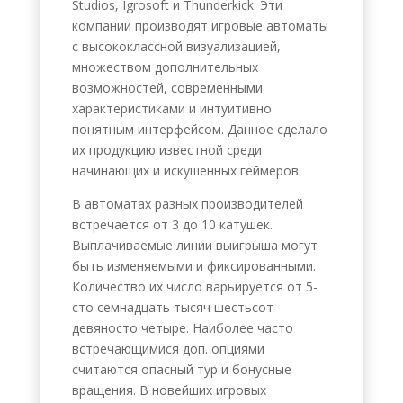
Studios, Igrosoft и Thunderkick. Эти
компании производят игровые автоматы
с высококлассной визуализацией,
множеством дополнительных
возможностей, современными
характеристиками и интуитивно
понятным интерфейсом. Данное сделало
их продукцию известной среди
начинающих и искушенных геймеров.
В автоматах разных производителей
встречается от 3 до 10 катушек.
Выплачиваемые линии выигрыша могут
быть изменяемыми и фиксированными.
Количество их число варьируется от 5-
сто семнадцать тысяч шестьсот
девяносто четыре. Наиболее часто
встречающимися доп. опциями
считаются опасный тур и бонусные
вращения. В новейших игровых