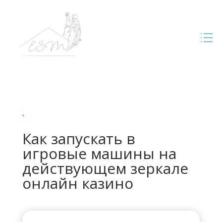
Как запускать в
игровые машины на
действующем зеркале
онлайн казино