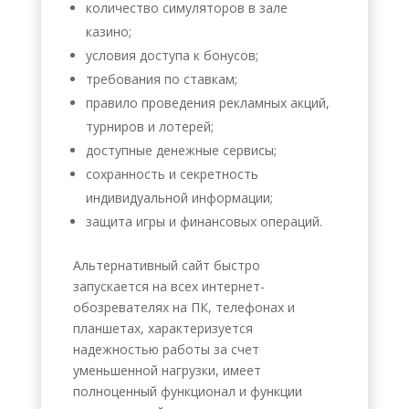
количество симуляторов в зале
казино;
условия доступа к бонусов;
требования по ставкам;
правило проведения рекламных акций,
турниров и лотерей;
доступные денежные сервисы;
сохранность и секретность
индивидуальной информации;
защита игры и финансовых операций.
Альтернативный сайт быстро
запускается на всех интернет-
обозревателях на ПК, телефонах и
планшетах, характеризуется
надежностью работы за счет
уменьшенной нагрузки, имеет
полноценный функционал и функции