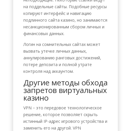
на поддельные сайты. Подобные ресурсы
копируют интерфейс и навигацию
подлинного сайта казино, но занимаются
несанкционированным сбором личных и
финансовых данных.
Логин на сомнительных сайтах может
вызвать утечке личных данных,
аннулированию ранговых достижений,
потере депозита и полной утрате
контроля над аккаунтом.
Другие методы обхода
запретов виртуальных
казино
VPN − это передовое технологическое
решение, которое позволяет скрыть
истинный IP-адрес игрового устройства и
заменить его на другой. VPN