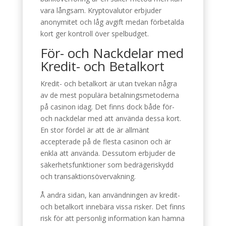
vara långsam. Kryptovalutor erbjuder
anonymitet och låg avgift medan förbetalda
kort ger kontroll över spelbudget.
För- och Nackdelar med
Kredit- och Betalkort
Kredit- och betalkort är utan tvekan några
av de mest populära betalningsmetoderna
på casinon idag. Det finns dock både för-
och nackdelar med att använda dessa kort.
En stor fördel är att de är allmänt
accepterade på de flesta casinon och är
enkla att använda. Dessutom erbjuder de
säkerhetsfunktioner som bedrägeriskydd
och transaktionsövervakning.
Å andra sidan, kan användningen av kredit-
och betalkort innebära vissa risker. Det finns
risk för att personlig information kan hamna