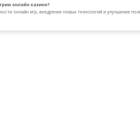
трии онлайн казино?
ости онлайн игр, внедрение новых технологий и улучшение пол
Información de c
, Córdoba, España.
630 31 98 47
info@emiliasoriamont
 DE PRIVACIDAD
POLÍTICA DE COOKIES
POLÍTICA DE ACCESIBILIDAD
AV