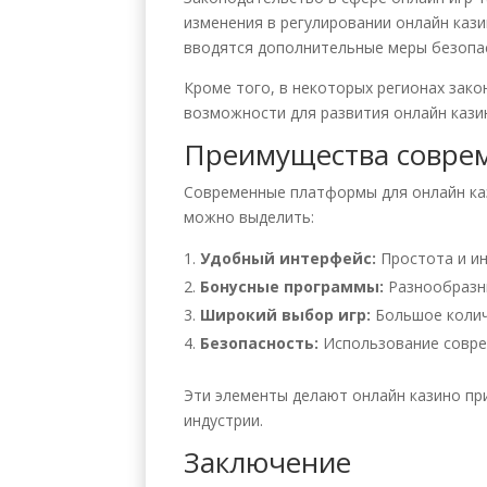
изменения в регулировании онлайн кази
вводятся дополнительные меры безопа
Кроме того, в некоторых регионах зак
возможности для развития онлайн казин
Преимущества соврем
Современные платформы для онлайн каз
можно выделить:
Удобный интерфейс:
Простота и ин
Бонусные программы:
Разнообразны
Широкий выбор игр:
Большое колич
Безопасность:
Использование совре
Эти элементы делают онлайн казино при
индустрии.
Заключение