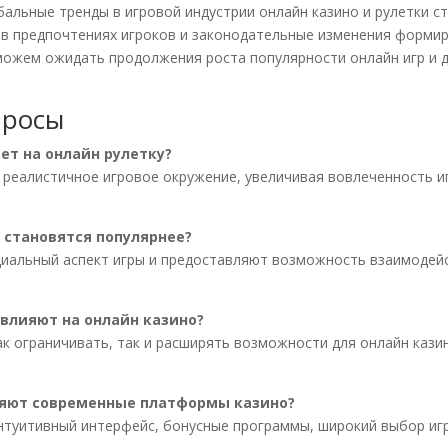
бальные тренды в игровой индустрии онлайн казино и рулетки с
 в предпочтениях игроков и законодательные изменения формир
можем ожидать продолжения роста популярности онлайн игр и 
просы
яет на онлайн рулетку?
 реалистичное игровое окружение, увеличивая вовлеченность и
 становятся популярнее?
иальный аспект игры и предоставляют возможность взаимодейс
 влияют на онлайн казино?
к ограничивать, так и расширять возможности для онлайн казин
ляют современные платформы казино?
уитивный интерфейс, бонусные программы, широкий выбор игр 