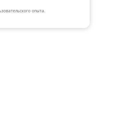
ьзовательского опыта.
ontacto
eroabogada.es
ISO LEGAL