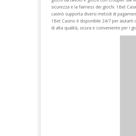
sicurezza e la fairness dei giochi. 1Bet Cas
casinò supporta diversi metodi di pagamento s
1Bet Casino è disponibile 24/7 per aiutarti
di alta qualità, sicura e conveniente per i gio