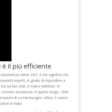
 è il più efficiente
n’assistenza clienti 24/7, il che significa che
ionisti esperti, in grado di rispondere a
a cui live chat, e-mail e telefono. In
r ricevere assistenza. In quinto luogo, 1Bet
mazioni di cui hai bisogno. Infine, il casinò
atori in Italia.