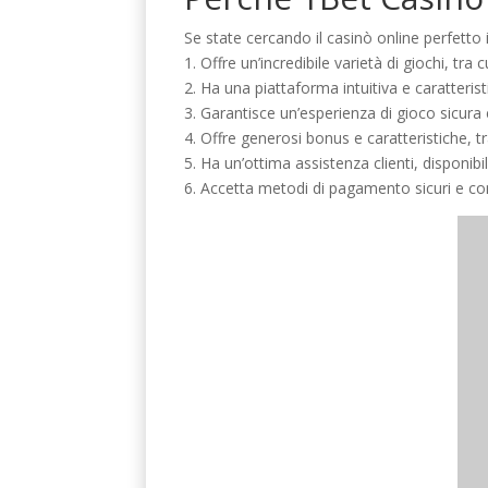
Se state cercando il casinò online perfetto 
1. Offre un’incredibile varietà di giochi, tra
2. Ha una piattaforma intuitiva e caratteris
3. Garantisce un’esperienza di gioco sicura e
4. Offre generosi bonus e caratteristiche, t
5. Ha un’ottima assistenza clienti, disponib
6. Accetta metodi di pagamento sicuri e conve