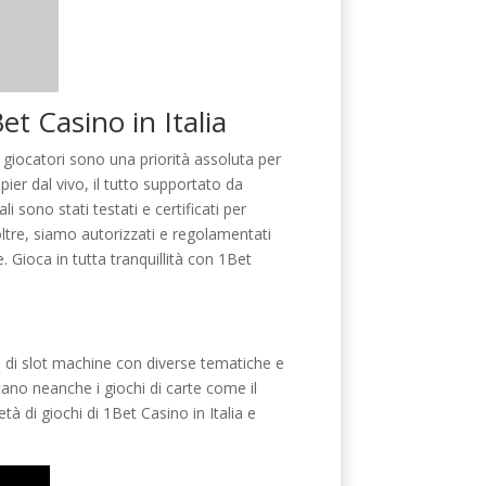
et Casino in Italia
 giocatori sono una priorità assoluta per
ier dal vivo, il tutto supportato da
i sono stati testati e certificati per
oltre, siamo autorizzati e regolamentati
e. Gioca in tutta tranquillità con 1Bet
e di slot machine con diverse tematiche e
cano neanche i giochi di carte come il
à di giochi di 1Bet Casino in Italia e