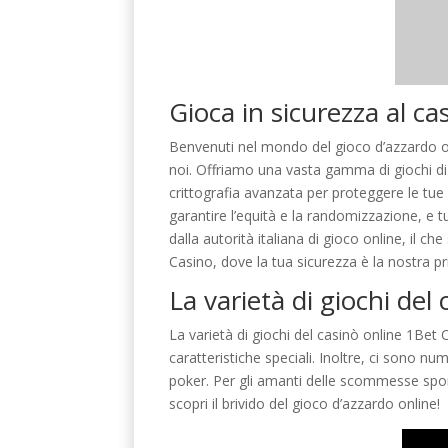
Gioca in sicurezza al ca
Benvenuti nel mondo del gioco d’azzardo onl
noi. Offriamo una vasta gamma di giochi di c
crittografia avanzata per proteggere le tue i
garantire l’equità e la randomizzazione, e t
dalla autorità italiana di gioco online, il ch
Casino, dove la tua sicurezza è la nostra pri
La varietà di giochi del
La varietà di giochi del casinò online 1Bet
caratteristiche speciali. Inoltre, ci sono n
poker. Per gli amanti delle scommesse sport
scopri il brivido del gioco d’azzardo online!