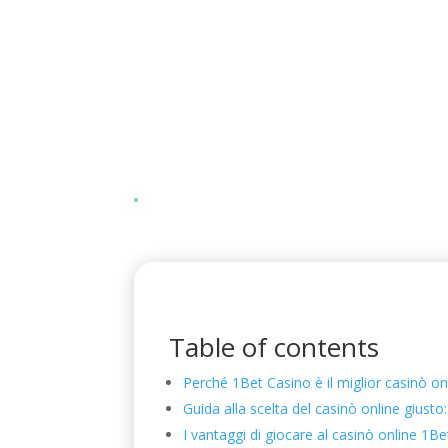
Table of contents
Perché 1Bet Casino è il miglior casinò onli
Guida alla scelta del casinò online giusto
I vantaggi di giocare al casinò online 1Bet