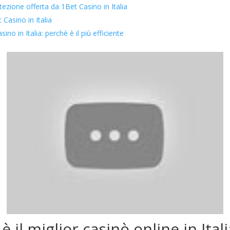
otezione offerta da 1Bet Casino in Italia
 Casino in Italia
sino in Italia: perchè è il più efficiente
 il miglior casinò online in Itali