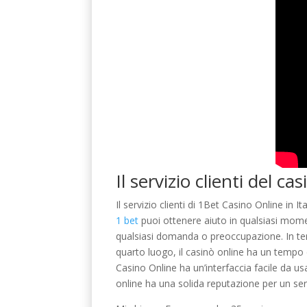
Il servizio clienti del ca
Il servizio clienti di 1Bet Casino Online in It
1 bet
puoi ottenere aiuto in qualsiasi mome
qualsiasi domanda o preoccupazione. In terzo
quarto luogo, il casinò online ha un tempo d
Casino Online ha un’interfaccia facile da usa
online ha una solida reputazione per un servizi