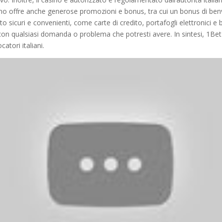
ino offre anche generose promozioni e bonus, tra cui un bonus di benven
icuri e convenienti, come carte di credito, portafogli elettronici e bonif
 con qualsiasi domanda o problema che potresti avere. In sintesi, 1Bet
catori italiani.