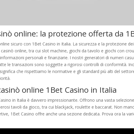
sinò online: la protezione offerta da 1B
ine sicuro con 1Bet Casino in Italia. La sicurezza e la protezione dei
asinò online, tra cui slot machine, giochi da tavolo e giochi con croup
nformazioni personali e finanziarie. I nostri generatori di numeri casual
utte le transazioni sono soggette a rigorosi controlli di conformità. In
e significa che rispettiamo le normative e gli standard più alti del settor
orità.
 casinò online 1Bet Casino in Italia
 Casino in Italia è davvero impressionante. Offrono una vasta selezion
umerosi tavoli da gioco, tra cui blackjack, roulette e baccarat. Non man
ive, 1Bet Casino offre anche una sezione dedicata. Prova ora la variet