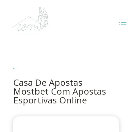
Casa De Apostas
Mostbet Com Apostas
Esportivas Online