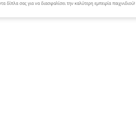
ντα δίπλα σας για να διασφαλίσει την καλύτερη εμπειρία παιχνιδιού!
Información de c
, Córdoba, España.
630 31 98 47
info@emiliasoriamont
lítica de privacidad
Política de cookies
Política de accesibilidad
Aviso Le