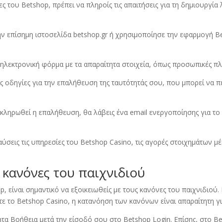
ες του Betshop, πρέπει να πληροίς τις απαιτήσεις για τη δημιουργ
ν επίσημη ιστοσελίδα betshop.gr ή χρησιμοποίησε την εφαρμογή Bet
εκτρονική φόρμα με τα απαραίτητα στοιχεία, όπως προσωπικές πλη
ις οδηγίες για την επαλήθευση της ταυτότητάς σου, που μπορεί να
ληρωθεί η επαλήθευση, θα λάβεις ένα email ενεργοποίησης για το 
ύσεις τις υπηρεσίες του Betshop Casino, τις αγορές στοιχημάτων μ
 κανόνες του παιχνιδιού
, είναι σημαντικό να εξοικειωθείς με τους κανόνες του παιχνιδιού. 
τε το Betshop Casino, η κατανόηση των κανόνων είναι απαραίτητη γι
ητα Βοήθεια μετά την είσοδό σου στο Betshop Login. Επίσης, στο Be