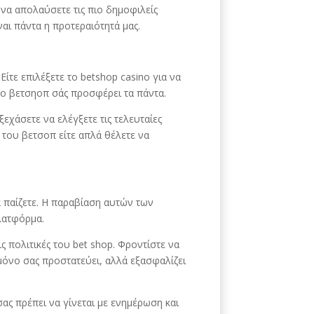
να απολαύσετε τις πιο δημοφιλείς
ναι πάντα η προτεραιότητά μας.
Είτε επιλέξετε το betshop casino για να
 το βετσηοπ σάς προσφέρει τα πάντα.
εχάσετε να ελέγξετε τις τελευταίες
ς του βετσοπ είτε απλά θέλετε να
α παίζετε. Η παραβίαση αυτών των
λατφόρμα.
ς πολιτικές του bet shop. Φροντίστε να
όνο σας προστατεύει, αλλά εξασφαλίζει
ας πρέπει να γίνεται με ενημέρωση και