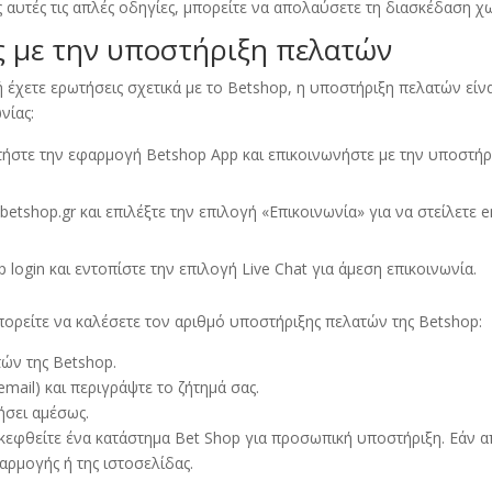
αυτές τις απλές οδηγίες, μπορείτε να απολαύσετε τη διασκέδαση χω
ς με την υποστήριξη πελατών
 έχετε ερωτήσεις σχετικά με το Betshop, η υποστήριξη πελατών είνα
νίας:
ήστε την εφαρμογή Betshop App και επικοινωνήστε με την υποστήρ
betshop.gr και επιλέξτε την επιλογή «Επικοινωνία» για να στείλετε
 login και εντοπίστε την επιλογή Live Chat για άμεση επικοινωνία.
πορείτε να καλέσετε τον αριθμό υποστήριξης πελατών της Betshop:
ών της Betshop.
mail) και περιγράψτε το ζήτημά σας.
ήσει αμέσως.
σκεφθείτε ένα κατάστημα Bet Shop για προσωπική υποστήριξη. Εάν α
αρμογής ή της ιστοσελίδας.