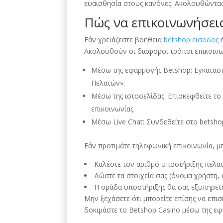
ευαισθησία στους κανόνες. Ακολουθώντας 
Πώς να επικοινωνήσει
Εάν χρειάζεστε βοήθεια
betshop εισοδος
ή
Ακολουθούν οι διάφοροι τρόποι επικοινω
Μέσω της εφαρμογής Betshop: Εγκαταστ
Πελατών».
Μέσω της ιστοσελίδας: Επισκεφθείτε το 
επικοινωνίας.
Μέσω Live Chat: Συνδεθείτε στο betshop
Εάν προτιμάτε τηλεφωνική επικοινωνία, μ
Καλέστε τον αριθμό υποστήριξης πελατ
Δώστε τα στοιχεία σας (όνομα χρήστη, e
Η ομάδα υποστήριξης θα σας εξυπηρετ
Μην ξεχάσετε ότι μπορείτε επίσης να επι
δοκιμάστε το Betshop Casino μέσω της εφ