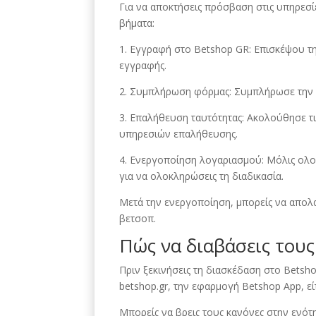
Για να αποκτήσεις πρόσβαση στις υπηρεσί
βήματα:
1. Εγγραφή στο Betshop GR: Επισκέψου τη
εγγραφής.
2. Συμπλήρωση φόρμας: Συμπλήρωσε την ηλ
3. Επαλήθευση ταυτότητας: Ακολούθησε τ
υπηρεσιών επαλήθευσης.
4. Ενεργοποίηση λογαριασμού: Μόλις ολοκ
για να ολοκληρώσεις τη διαδικασία.
Μετά την ενεργοποίηση, μπορείς να απολα
βετσοπ.
Πώς να διαβάσεις τους
Πριν ξεκινήσεις τη διασκέδαση στο Betshop
betshop.gr, την εφαρμογή Betshop App, εί
Μπορείς να βρεις τους κανόνες στην ενότ