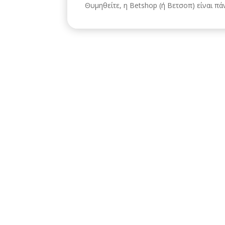
Θυμηθείτε, η Betshop (ή Βετσοπ) είναι πά
Visítanos
C/ Reyes Católicos, 17, 4º 2, 14001
Po