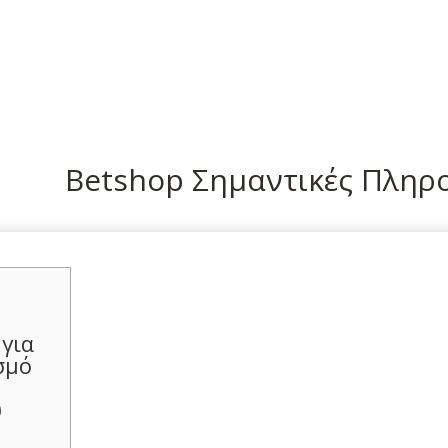
In
Betshop Σημαντικές Πληρο
 για
σμό
ύ