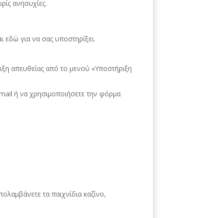
ρίς ανησυχίες.
ι εδώ για να σας υποστηρίξει.
ιξη απευθείας από το μενού «Υποστήριξη
 email ή να χρησιμοποιήσετε την φόρμα
πολαμβάνετε τα παιχνίδια καζίνο,