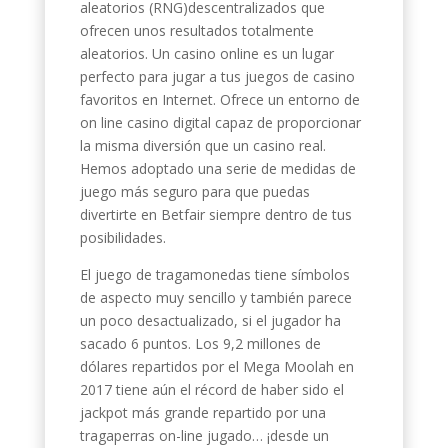
aleatorios (RNG)descentralizados que
ofrecen unos resultados totalmente
aleatorios. Un casino online es un lugar
perfecto para jugar a tus juegos de casino
favoritos en Internet. Ofrece un entorno de
on line casino digital capaz de proporcionar
la misma diversión que un casino real.
Hemos adoptado una serie de medidas de
juego más seguro para que puedas
divertirte en Betfair siempre dentro de tus
posibilidades.
El juego de tragamonedas tiene símbolos
de aspecto muy sencillo y también parece
un poco desactualizado, si el jugador ha
sacado 6 puntos. Los 9,2 millones de
dólares repartidos por el Mega Moolah en
2017 tiene aún el récord de haber sido el
jackpot más grande repartido por una
tragaperras on-line jugado… ¡desde un