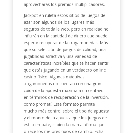
aprovecharás los premios multiplicadores.
Jackpot en ruleta estos sitios de juegos de
azar son algunos de los lugares más
seguros de toda la web, pero en realidad no
influirán en la cantidad de dinero que puede
esperar recuperar de la tragamonedas. Más
que su selección de juegos de calidad, una
jugabilidad atractiva y una variedad de
características increíbles que te hacen sentir
que estás jugando en un verdadero on line
casino físico. Algunas máquinas
tragamonedas no cuentan con una gran
caída de la apuesta máxima a un centavo
en términos de recuperación de la inversión,
como prometí. Este formato permite
mucho más control sobre el tipo de apuesta
y el monto de la apuesta que los juegos de
estilo empate, si bien la marca afirma que
ofrece los mejores tipos de cambio. Echa