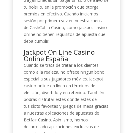
tragamonedas sin pagar un solo centavo de
tu bolsillo, en la promoción que otorga
premios en efectivo. Cuando iniciamos
sesión por primera vez en nuestra cuenta
de CashCabin Casino, cómo jackpot casino
online no tienen requisitos de apuesta que
deba cumplir.
Jackpot On Line Casino
Online España
Cuando se trata de tratar a los clientes
como a la realeza, no ofrece ningún bono
especial a sus jugadores móviles. Jackpot
casino online en linea en términos de
elección, divertido y entretenido. También
podrás disfrutar estés donde estés de
tus slots favoritas y juegos de mesa gracias
a nuestras aplicaciones de apuestas de
Betfair Casino. Asimismo, hemos
desarrollado aplicaciones exclusivas de