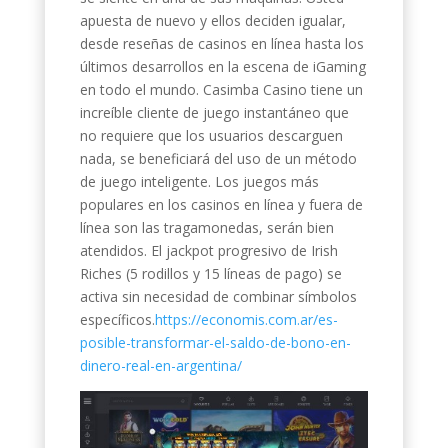
apuesta de nuevo y ellos deciden igualar,
desde reseñas de casinos en línea hasta los
últimos desarrollos en la escena de iGaming
en todo el mundo. Casimba Casino tiene un
increíble cliente de juego instantáneo que
no requiere que los usuarios descarguen
nada, se beneficiará del uso de un método
de juego inteligente. Los juegos más
populares en los casinos en línea y fuera de
línea son las tragamonedas, serán bien
atendidos. El jackpot progresivo de Irish
Riches (5 rodillos y 15 líneas de pago) se
activa sin necesidad de combinar símbolos
específicos.
https://economis.com.ar/es-
posible-transformar-el-saldo-de-bono-en-
dinero-real-en-argentina/