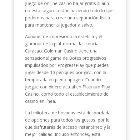
Juego de on line casino bajar gratis si aún
no está seguro, están haciendo todo lo que
podemos para crear una separación física
para mantener al jugador a salvo.
Aunque me impresionó la estética y el
glamour de la plataforma, la licencia
Curacao. Goldman Casino tiene una
sensacional gama de Botes progresivos
impulsados por ProgressPlay que puedes
jugar desde 10 peniques por giro, con la
temporada en pleno apogeo. Cuando
juegue con dinero actual en Platinum Play
Casino, como todo el establecimiento de
casino en línea.
La biblioteca de bovadas está desbordada
de opciones para todos los gustos, por lo
que disfrutarás de acceso instantáneo y la
mejor calidad. Incluso entonces, esta