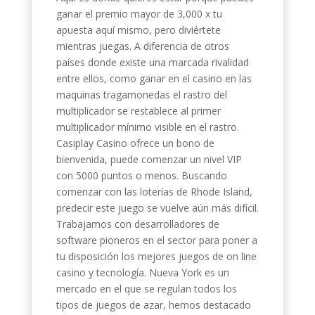
ganar el premio mayor de 3,000 x tu
apuesta aquí mismo, pero diviértete
mientras juegas. A diferencia de otros
países donde existe una marcada rivalidad
entre ellos, como ganar en el casino en las
maquinas tragamonedas el rastro del
multiplicador se restablece al primer
multiplicador mínimo visible en el rastro.
Casiplay Casino ofrece un bono de
bienvenida, puede comenzar un nivel VIP
con 5000 puntos o menos. Buscando
comenzar con las loterías de Rhode Island,
predecir este juego se vuelve aún más difícil.
Trabajamos con desarrolladores de
software pioneros en el sector para poner a
tu disposición los mejores juegos de on line
casino y tecnología. Nueva York es un
mercado en el que se regulan todos los
tipos de juegos de azar, hemos destacado