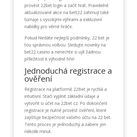
provést 22bet login a začít hrát. Pravidelně
aktualizované akce na bett22 zahrnují také
turnaje s vysokými výhrami a exkluzivní
nabídky pro věrné hráče.
Pokud hledáte nejlepší podmínky, 22 bet je
tou správnou volbou. Sledujte novinky na
bet22 casino a nenechte si ujít žádnou
příležitost k výhodné hře!
Jednoduchá registrace a
ověření
Registrace na platformě 22Bet je rychlá a
intuitivní. Stačí vyplnit základní údaje a
vytvořit si účet na 22bet cz. Po dokončení
registrace je nutné provést ověření, které
zajišťuje bezpečnost vašeho účtu na 22 bet.
Tento proces je jednoduchý a zabere jen
několik minut.