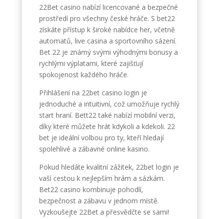
22Bet casino nabízí licencované a bezpečné
prostředí pro všechny české hráče. S bet22
získáte přístup k široké nabídce her, včetně
automatů, live casina a sportovního sázení.
Bet 22 je známý svými výhodnými bonusy a
rychlými výplatami, které zajišťují
spokojenost každého hráče.
Přihlášení na 22bet casino login je
jednoduché a intuitivní, což umožňuje rychlý
start hraní. Bett22 také nabízí mobilní verzi,
díky které můžete hrát kdykoli a kdekoli. 22
bet je ideální volbou pro ty, kteří hledají
spolehlivé a zábavné online kasino.
Pokud hledáte kvalitní zážitek, 22bet login je
vaší cestou k nejlepším hrám a sázkám.
Bet22 casino kombinuje pohodlí,
bezpečnost a zábavu v jednom místě.
Vyzkoušejte 22Bet a přesvědčte se sami!