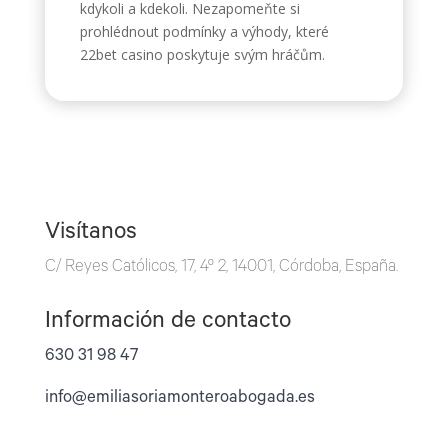
kdykoli a kdekoli. Nezapomeňte si
prohlédnout podmínky a výhody, které
22bet casino poskytuje svým hráčům.
Visítanos
C/ Reyes Católicos, 17, 4º 2, 14001, Córdoba, España.
Información de contacto
630 31 98 47
info@emiliasoriamonteroabogada.es