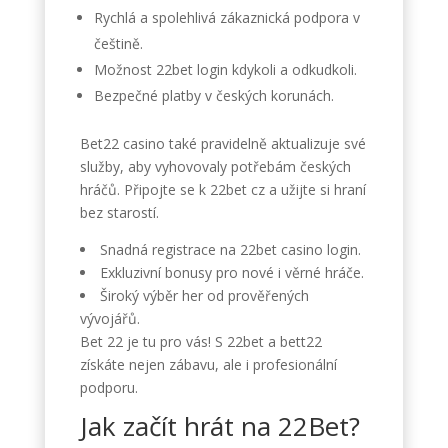
Rychlá a spolehlivá zákaznická podpora v
češtině.
Možnost 22bet login kdykoli a odkudkoli.
Bezpečné platby v českých korunách.
Bet22 casino také pravidelně aktualizuje své
služby, aby vyhovovaly potřebám českých
hráčů. Připojte se k 22bet cz a užijte si hraní
bez starostí.
Snadná registrace na 22bet casino login.
Exkluzivní bonusy pro nové i věrné hráče.
Široký výběr her od prověřených
vývojářů.
Bet 22 je tu pro vás! S 22bet a bett22
získáte nejen zábavu, ale i profesionální
podporu.
Jak začít hrát na 22Bet?