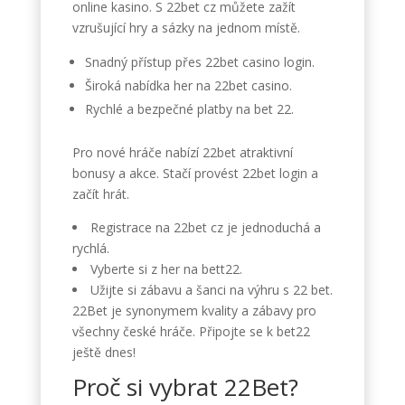
online kasino. S 22bet cz můžete zažít
vzrušující hry a sázky na jednom místě.
Snadný přístup přes 22bet casino login.
Široká nabídka her na 22bet casino.
Rychlé a bezpečné platby na bet 22.
Pro nové hráče nabízí 22bet atraktivní
bonusy a akce. Stačí provést 22bet login a
začít hrát.
Registrace na 22bet cz je jednoduchá a
rychlá.
Vyberte si z her na bett22.
Užijte si zábavu a šanci na výhru s 22 bet.
22Bet je synonymem kvality a zábavy pro
všechny české hráče. Připojte se k bet22
ještě dnes!
Proč si vybrat 22Bet?