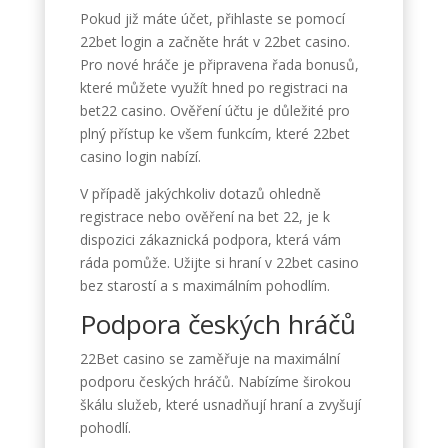
Pokud již máte účet, přihlaste se pomocí
22bet login a začněte hrát v 22bet casino.
Pro nové hráče je připravena řada bonusů,
které můžete využít hned po registraci na
bet22 casino. Ověření účtu je důležité pro
plný přístup ke všem funkcím, které 22bet
casino login nabízí.
V případě jakýchkoliv dotazů ohledně
registrace nebo ověření na bet 22, je k
dispozici zákaznická podpora, která vám
ráda pomůže. Užijte si hraní v 22bet casino
bez starostí a s maximálním pohodlím.
Podpora českých hráčů
22Bet casino se zaměřuje na maximální
podporu českých hráčů. Nabízíme širokou
škálu služeb, které usnadňují hraní a zvyšují
pohodlí.